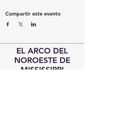
Compartir este evento
EL ARCO DEL
NOROESTE DE
MISSISSIPPI
¡Visítanos!
6545 Carretera Elmore
Southaven, Misisipi 38671
Teléfono