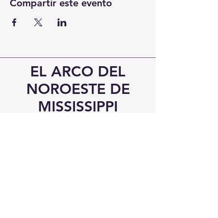
Compartir este evento
EL ARCO DEL
NOROESTE DE
MISSISSIPPI
¡Visítanos!
6545 Carretera Elmore
Southaven, Misisipi 38671
Teléfono
Oficina:
(662) 510-8989
Móvil:
(901) 907-9041